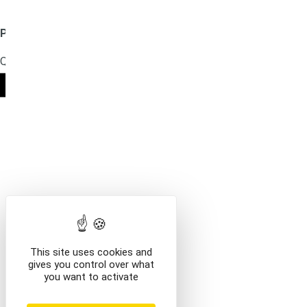
Produit ajouté au panier
Que voulez-vous faire ?
Mentions légales
VOIR LE CONTENU DU PANIER
CONTINUER VOS AC
This site uses cookies and
gives you control over what
you want to activate