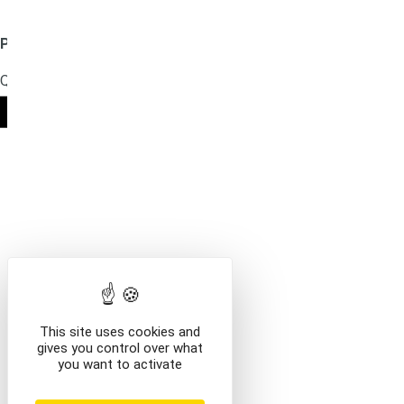
Produit ajouté au panier
/categorie-uniq
/en/categorie-
Que voulez-vous faire ?
Mentions légales
VOIR LE CONTENU DU PANIER
CONTINUER VOS AC
This site uses cookies and
gives you control over what
you want to activate