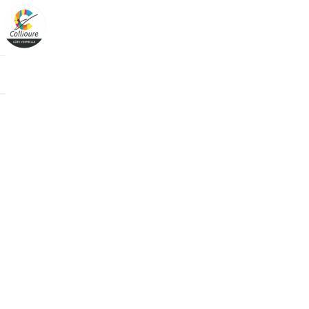
Cookies management panel
Boutique
Catégorie u
Ciné balade
Ciné balade
Tarif préféren
Vous bénéficiez 
OK